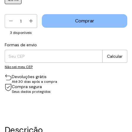
3
disponíveis
Formas de envio
Entregas para o CEP:
Mudar CEP
Calcular
Não sei meu CEP
Devoluções grátis
Até 30 dias após a compra
Compra segura
Seus dados protegidos
Descrição