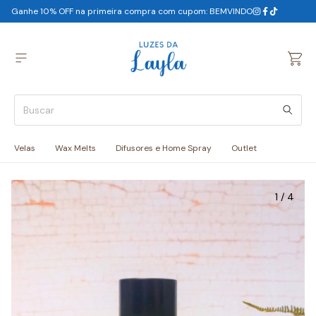
Ganhe 10% OFF na primeira compra com cupom: BEMVINDO
Velas
Wax Melts
Difusores e Home Spray
Outlet
1
/
4