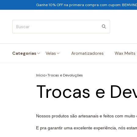
Ganhe 10% OFF na primeira compra com cupom: BEMVIN
Categorias
Velas
Aromatizadores
Wax Melts
Início
>
Trocas e Devoluções
Trocas e De
Nossos produtos são artesanais e feitos com
muito 
E pra garantir uma excelente experiência, nós esta