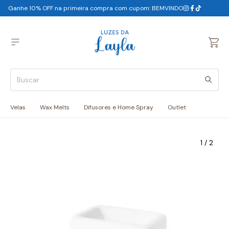
Ganhe 10% OFF na primeira compra com cupom: BEMVINDO
Velas
Wax Melts
Difusores e Home Spray
Outlet
1
/
2