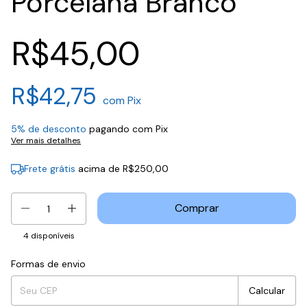
Porcelana Branco
R$45,00
R$42,75
com
Pix
5% de desconto
pagando com Pix
Ver mais detalhes
Frete grátis
acima de
R$250,00
4
disponíveis
Formas de envio
Entregas para o CEP:
Mudar CEP
Calcular